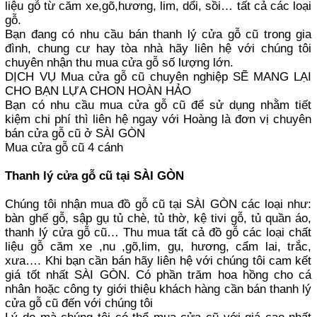
liệu gỗ từ căm xe,gõ,hương, lim, dổi, sồi… tất cả các loại
gỗ.
Bạn đang có nhu cầu bán thanh lý cửa gỗ cũ trong gia
đình, chung cư hay tòa nhà hãy liên hệ với chúng tôi
chuyên nhận thu mua cửa gỗ số lượng lớn.
DỊCH VỤ Mua cửa gỗ cũ chuyên nghiệp SẼ MANG LẠI
CHO BẠN LỰA CHON HOÀN HẢO
Bạn có nhu cầu mua cửa gỗ cũ để sử dụng nhằm tiết
kiệm chi phí thì liên hệ ngay với Hoàng là đơn vị chuyên
bán cửa gỗ cũ ở SÀI GÒN
Mua cửa gỗ cũ 4 cánh
Thanh lý cửa gỗ cũ tại SÀI GÒN
Chúng tôi nhận mua đồ gỗ cũ tại SÀI GÒN các loại như:
bàn ghế gỗ, sập gụ tủ chè, tủ thờ, kệ tivi gỗ, tủ quần áo,
thanh lý cửa gỗ cũ… Thu mua tất cả đồ gỗ các loại chất
liệu gỗ căm xe ,nu ,gõ,lim, gụ, hương, cẩm lai, trắc,
xưa…. Khi bạn cần bán hãy liên hệ với chúng tôi cam kết
giá tốt nhất SÀI GÒN. Có phần trăm hoa hồng cho cá
nhân hoặc công ty giới thiệu khách hàng cần bán thanh lý
cửa gỗ cũ đến với chúng tôi