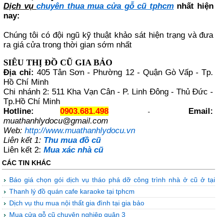
Dịch vụ
chuyên thua mua cửa gỗ cũ tphcm
nhất hiện
nay:
Chúng tôi có đội ngũ kỹ thuật khảo sát hiện trạng và đưa
ra giá cửa trong thời gian sớm nhất
SIÊU THỊ ĐỒ CŨ GIA BẢO
Địa chỉ:
405 Tân Sơn - Phường 12 - Quận Gò Vấp - Tp.
Hồ Chí Minh
Chi nhánh 2: 511 Kha Vạn Cân - P. Linh Đông - Thủ Đức -
Tp.Hồ Chí Minh
Hotline:
0903.681.498
Email:
-
muathanhlydocu@gmail.com
Web:
http://www.muathanhlydocu.vn
Liên kết 1:
Thu mua đồ cũ
Liên kết 2:
Mua xác nhà cũ
CÁC TIN KHÁC
báo giá chọn gói dịch vụ tháo phá dỡ công trình nhà ở cũ ở tại
tp.hcm
thanh lý đồ quán cafe karaoke tại tphcm
dịch vụ thu mua nội thất gia đình tại gia bảo
mua cửa gỗ cũ chuyên nghiệp quận 3