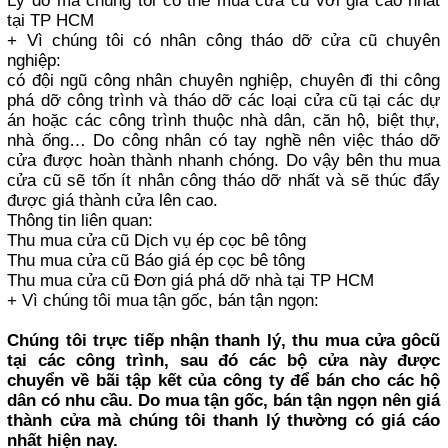
Lý do mà chúng tôi có thể mua cửa cũ với giá cao nhất
tại TP HCM
+ Vì chúng tôi có nhân công tháo dỡ cửa cũ chuyên
nghiệp:
có đội ngũ công nhân chuyên nghiệp, chuyên đi thi công
phá dỡ công trình và tháo dỡ các loại cửa cũ tại các dự
án hoặc các công trình thuộc nhà dân, căn hộ, biệt thự,
nhà ống… Do công nhân có tay nghề nên việc tháo dỡ
cửa được hoàn thành nhanh chóng. Do vậy bên thu mua
cửa cũ sẽ tốn ít nhân công tháo dỡ nhất và sẽ thúc đẩy
được giá thành cửa lên cao.
Thông tin liên quan:
Thu mua cửa cũ Dịch vụ ép cọc bê tông
Thu mua cửa cũ Báo giá ép cọc bê tông
Thu mua cửa cũ Đơn giá phá dỡ nhà tại TP HCM
+ Vì chúng tôi mua tận gốc, bán tận ngọn:
Chúng tôi trực tiếp nhận thanh lý, thu mua cửa gôcũ
tại các công trình, sau đó các bộ cửa này được
chuyển về bãi tập kết của công ty để bán cho các hộ
dân có nhu cầu. Do mua tận gốc, bán tận ngọn nên giá
thành cửa mà chúng tôi thanh lý thường có giá cáo
nhất hiện nay.