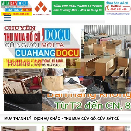
Menu
Trang chủ
MUA THANH LÝ HÀNG CÔNG TY
MUA THANH LÝ NHÀ HÀNG, CAFE
MUA NỘI THẤT GIA ĐÌNH CŨ
MUA THANH LÝ - DỊCH VỤ KHÁC
Giới thiệu
MUA THANH LÝ - DỊCH VỤ KHÁC > THU MUA CỬA GỖ, CỬA SẮT CŨ